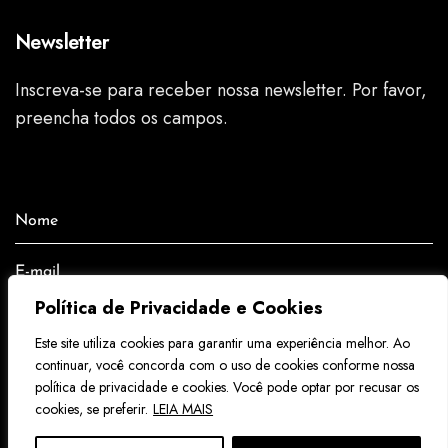
Newsletter
Inscreva-se para receber nossa newsletter. Por favor,
preencha todos os campos.
Nome
Nome
E-mail
E-
mail
Política de Privacidade e Cookies
CADASTRAR
Este site utiliza cookies para garantir uma experiência melhor. Ao
continuar, você concorda com o uso de cookies conforme nossa
Aceito receber e-mail do FAMA Museu.
política de privacidade e cookies. Você pode optar por recusar os
cookies, se preferir.
LEIA MAIS
Siga-nos