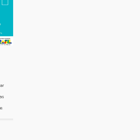
rar
oas
e.