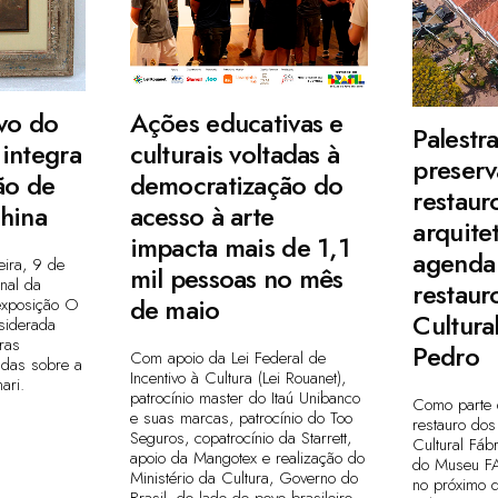
vo do
Ações educativas e
Palestr
integra
culturais voltadas à
preserv
ão de
democratização do
restaur
China
acesso à arte
arquite
impacta mais de 1,1
agenda 
feira, 9 de
mil pessoas no mês
nal da
restaur
de maio
exposição O
Cultura
nsiderada
ras
Pedro
Com apoio da Lei Federal de
zadas sobre a
Incentivo à Cultura (Lei Rouanet),
ari.
patrocínio master do Itaú Unibanco
Como parte
e suas marcas, patrocínio do Too
restauro dos
Seguros, copatrocínio da Starrett,
Cultural Fáb
apoio da Mangotex e realização do
do Museu FA
Ministério da Cultura, Governo do
no próximo d
Brasil, do lado do povo brasileiro,