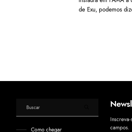
instaura em FAMA a d
de Exu, podemos dize
Newsl
Inscreva-
campos.
Como chegar