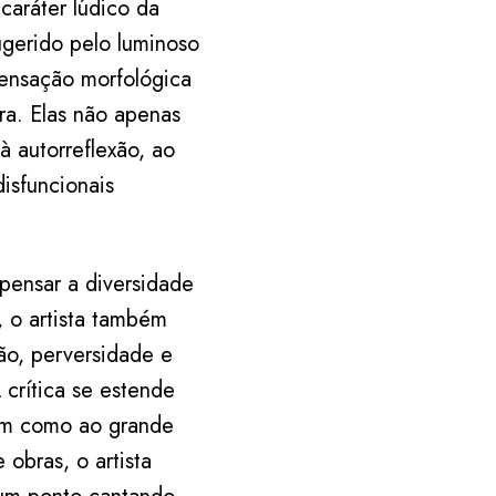
caráter lúdico da
ugerido pelo luminoso
densação morfológica
ira. Elas não apenas
à autorreflexão, ao
isfuncionais
 pensar a diversidade
, o artista também
ção, perversidade e
 crítica se estende
bem como ao grande
obras, o artista