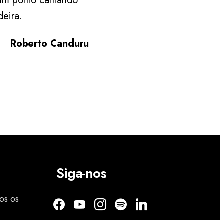
 um ponto cantando
eira.
Roberto Canduru
Siga-nos
os os