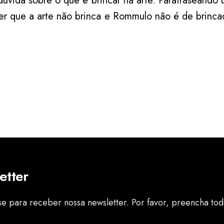
úvida sobre o que é brincar na arte. Parafraseando
r que a arte não brinca e Rommulo não é de brincad
etter
se para receber nossa newsletter. Por favor, preencha tod