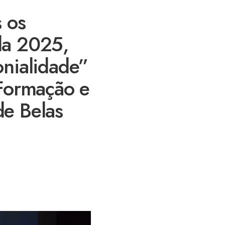
 os
la 2025,
onialidade”
 Formação e
e Belas