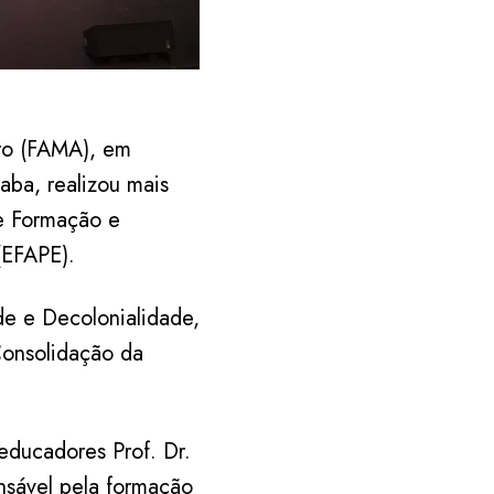
ro (FAMA), em
aba, realizou mais
e Formação e
(EFAPE).
de e Decolonialidade,
Consolidação da
educadores Prof. Dr.
nsável pela formação