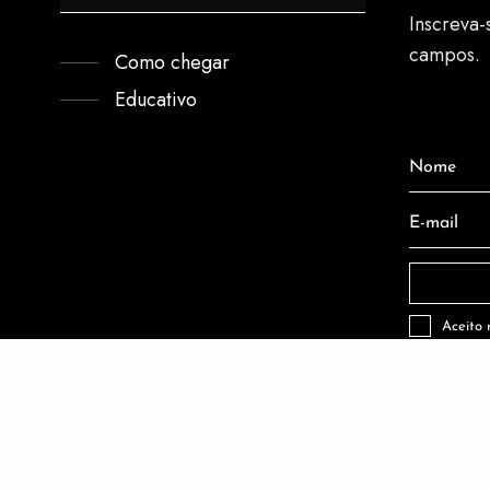
Inscreva-
campos.
Como chegar
Educativo
Nome
Nome
E-mail
E-
mail
Aceito
© 2025 FAMA Museu. By
Zwei Arts
.