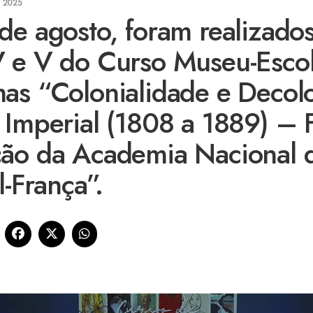
 2025
de agosto, foram realizados
V e V do Curso Museu-Esco
as “Colonialidade e Decol
 Imperial (1808 a 1889) –
ão da Academia Nacional d
l-França”.