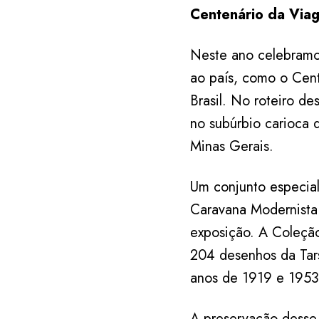
Centenário da Via
Neste ano celebramo
ao país, como o Cent
Brasil. No roteiro de
no subúrbio carioca 
Minas Gerais.
Um conjunto especial
Caravana Modernista 
exposição. A Coleç
204 desenhos da Tars
anos de 1919 e 195
A preservação desse r