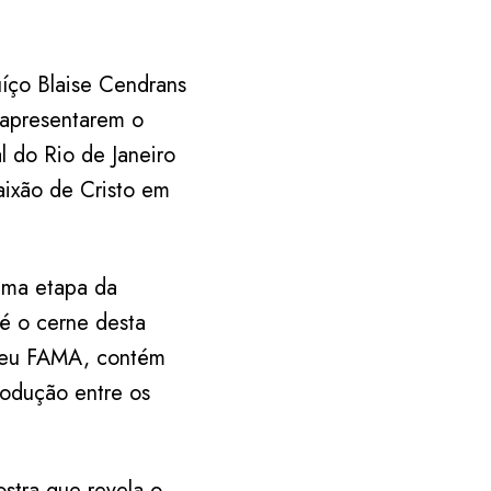
íço Blaise Cendrans
 apresentarem o
l do Rio de Janeiro
aixão de Cristo em
tima etapa da
 é o cerne desta
seu FAMA, contém
rodução entre os
ostra que revela o